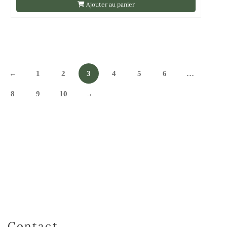
Ajouter au panier
←
1
2
3
4
5
6
…
8
9
10
→
Contact