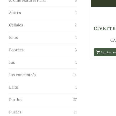
Arôme Naturel FTNF
8
produits
1
Autres
1
produit
2
Cellules
2
CIVETTE
produits
1
Eaux
1
CA
produit
3
Écorces
3
Ajouter au
produits
1
Jus
1
produit
14
Jus concentrés
14
produits
1
Laits
1
produit
27
Pur Jus
27
produits
11
Purées
11