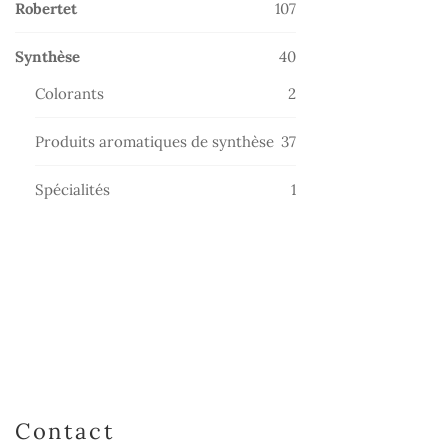
107
Robertet
107
produits
40
Synthèse
40
produits
2
Colorants
2
produits
37
Produits aromatiques de synthèse
37
produits
1
Spécialités
1
produit
Contact