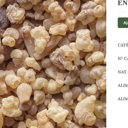
EN
Aj
CAT
N° C
NAT.
ALI
ALI