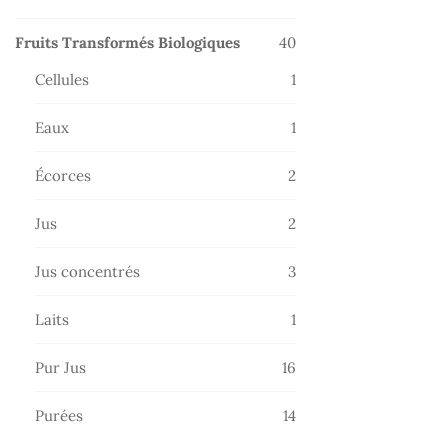
produits
40
Fruits Transformés Biologiques
40
produits
1
Cellules
1
produit
1
Eaux
1
produit
2
Écorces
2
produits
2
Jus
2
produits
3
Jus concentrés
3
produits
1
Laits
1
produit
16
Pur Jus
16
produits
14
Purées
14
produits