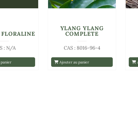
YLANG YLANG
 FLORALINE
COMPLETE
S : N/A
CAS : 8016-96-4
 panier
Ajouter au panier
A