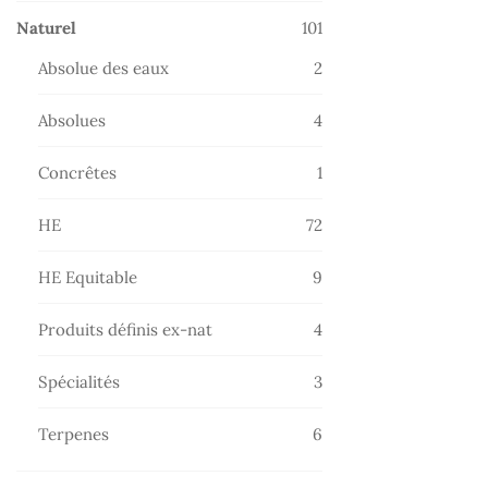
101
Naturel
101
produits
2
Absolue des eaux
2
produits
4
Absolues
4
produits
1
Concrêtes
1
produit
72
HE
72
produits
9
HE Equitable
9
produits
4
Produits définis ex-nat
4
produits
3
Spécialités
3
produits
6
Terpenes
6
produits