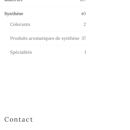
produits
40
Synthèse
40
produits
2
Colorants
2
produits
37
Produits aromatiques de synthèse
37
produits
1
Spécialités
1
produit
Contact