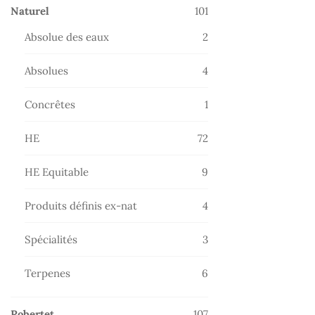
101
Naturel
101
produits
2
Absolue des eaux
2
produits
4
Absolues
4
produits
1
Concrêtes
1
produit
72
HE
72
produits
9
HE Equitable
9
produits
4
Produits définis ex-nat
4
produits
3
Spécialités
3
produits
6
Terpenes
6
produits
107
Robertet
107