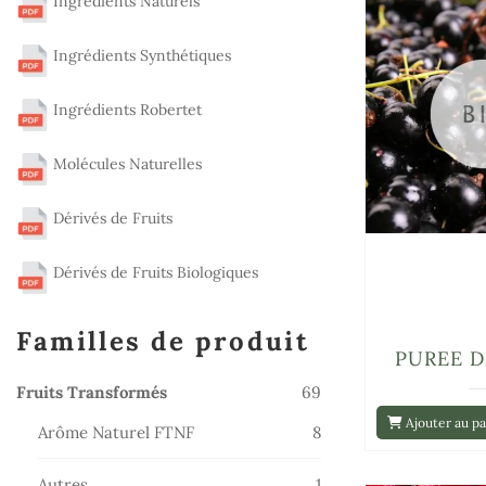
Ingrédients Naturels
Ingrédients Synthétiques
Ingrédients Robertet
Molécules Naturelles
Dérivés de Fruits
Dérivés de Fruits Biologiques
Familles de produit
PUREE D
69
Fruits Transformés
69
produits
Ajouter au pa
8
Arôme Naturel FTNF
8
produits
1
Autres
1