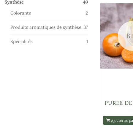
40
Synthèse
40
produits
2
Colorants
2
produits
37
Produits aromatiques de synthèse
37
produits
1
Spécialités
1
produit
PUREE DE
Ajouter au pa