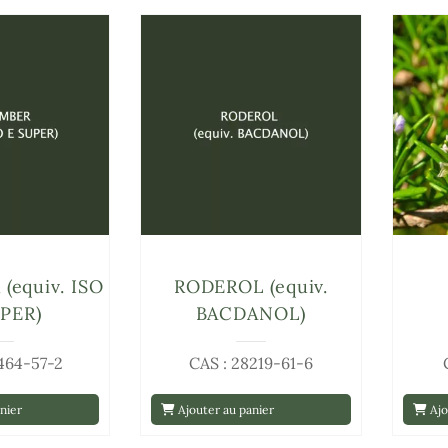
equiv. ISO
RODEROL (equiv.
PER)
BACDANOL)
464-57-2
CAS : 28219-61-6
nier
Ajouter au panier
Ajo