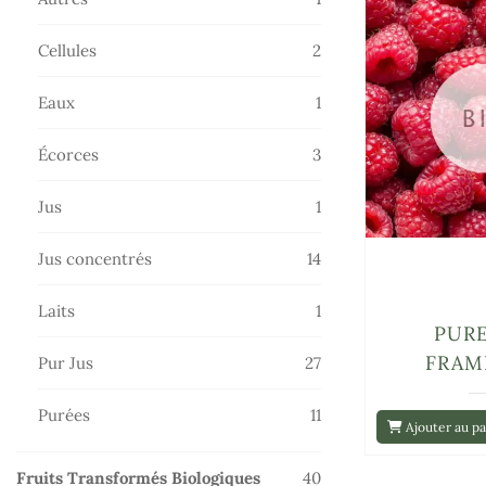
produit
2
Cellules
2
produits
1
Eaux
1
produit
3
Écorces
3
produits
1
Jus
1
produit
14
Jus concentrés
14
produits
1
Laits
1
PURE
produit
FRAM
27
Pur Jus
27
produits
11
Purées
11
Ajouter au pa
produits
40
Fruits Transformés Biologiques
40