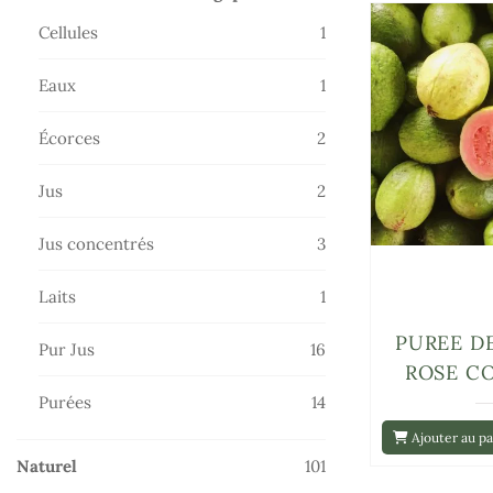
produits
1
Cellules
1
produit
1
Eaux
1
produit
2
Écorces
2
produits
2
Jus
2
produits
3
Jus concentrés
3
produits
1
Laits
1
produit
PUREE D
16
Pur Jus
16
ROSE C
produits
14
Purées
14
produits
Ajouter au pa
101
Naturel
101