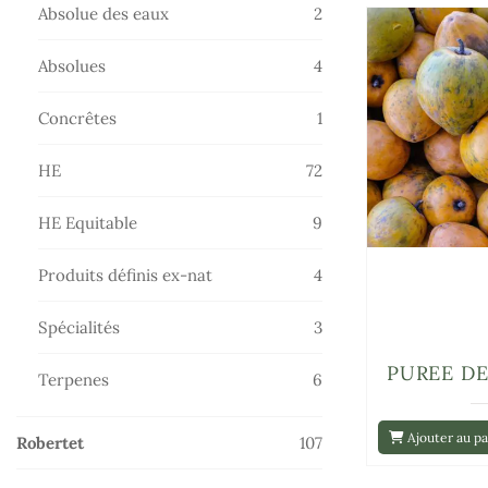
produits
2
Absolue des eaux
2
produits
4
Absolues
4
produits
1
Concrêtes
1
produit
72
HE
72
produits
9
HE Equitable
9
produits
4
Produits définis ex-nat
4
produits
3
Spécialités
3
produits
PUREE D
6
Terpenes
6
produits
Ajouter au pa
107
Robertet
107
produits