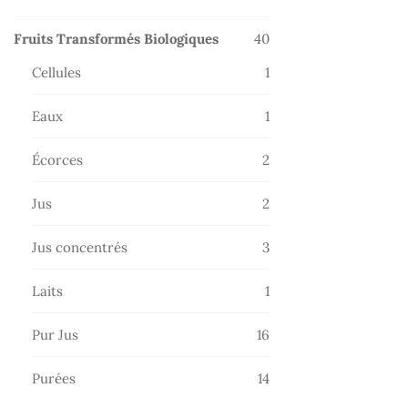
produits
40
Fruits Transformés Biologiques
40
produits
1
Cellules
1
produit
1
Eaux
1
produit
2
Écorces
2
produits
2
Jus
2
produits
3
Jus concentrés
3
produits
1
Laits
1
produit
16
Pur Jus
16
produits
14
Purées
14
produits