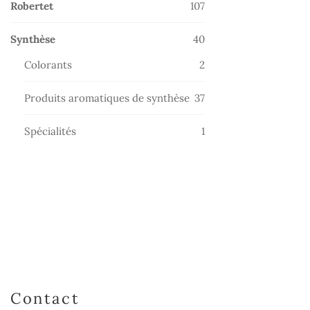
107
Robertet
107
produits
40
Synthèse
40
produits
2
Colorants
2
produits
37
Produits aromatiques de synthèse
37
produits
1
Spécialités
1
produit
Contact