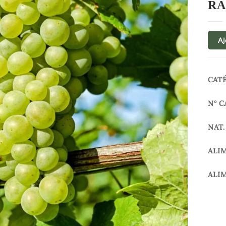
RA
Aj
CAT
N° C
NAT.
ALI
ALI