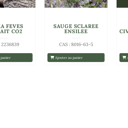
A FEVES
SAUGE SCLAREE
AIT CO2
ENSILEE
CI
: 2236839
CAS : 8016-63-5
 panier
Ajouter au panier
A