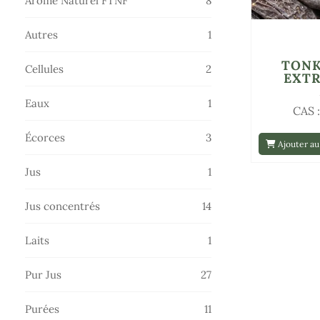
Arôme Naturel FTNF
8
produits
1
Autres
1
produit
TONK
2
Cellules
2
EXTR
produits
1
Eaux
1
CAS 
produit
3
Écorces
3
Ajouter au
produits
1
Jus
1
produit
14
Jus concentrés
14
produits
1
Laits
1
produit
27
Pur Jus
27
produits
11
Purées
11