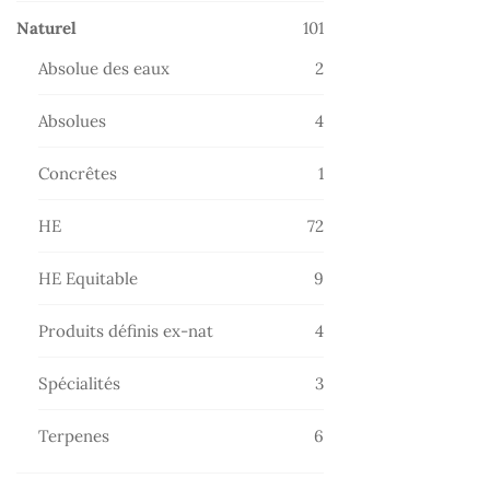
101
Naturel
101
produits
2
Absolue des eaux
2
produits
4
Absolues
4
produits
1
Concrêtes
1
produit
72
HE
72
produits
9
HE Equitable
9
produits
4
Produits définis ex-nat
4
produits
3
Spécialités
3
produits
6
Terpenes
6
produits