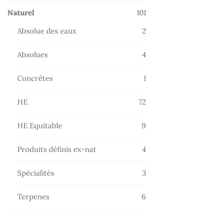
101
Naturel
101
produits
2
Absolue des eaux
2
produits
4
Absolues
4
produits
1
Concrêtes
1
produit
72
HE
72
produits
9
HE Equitable
9
produits
4
Produits définis ex-nat
4
produits
3
Spécialités
3
produits
6
Terpenes
6
produits