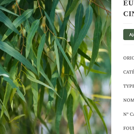
EU
CI
Aj
ORI
CAT
TYP
NOM
N° C
FOU