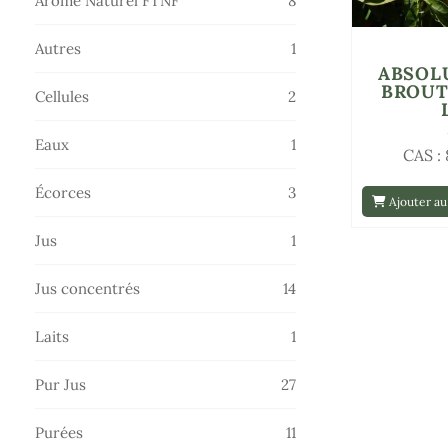
Arôme Naturel FTNF
8
produits
1
Autres
1
ABSOL
produit
BROUT
2
Cellules
2
produits
1
Eaux
1
CAS :
produit
3
Écorces
3
Ajouter au
produits
1
Jus
1
produit
14
Jus concentrés
14
produits
1
Laits
1
produit
27
Pur Jus
27
produits
11
Purées
11