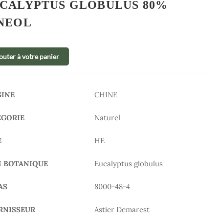
CALYPTUS GLOBULUS 80%
NEOL
outer à votre panier
GINE
CHINE
ÉGORIE
Naturel
E
HE
 BOTANIQUE
Eucalyptus globulus
AS
8000-48-4
RNISSEUR
Astier Demarest