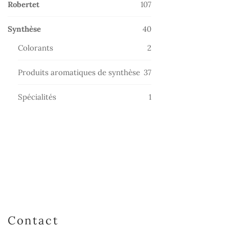
107
Robertet
107
produits
40
Synthèse
40
produits
2
Colorants
2
produits
37
Produits aromatiques de synthèse
37
produits
1
Spécialités
1
produit
Contact