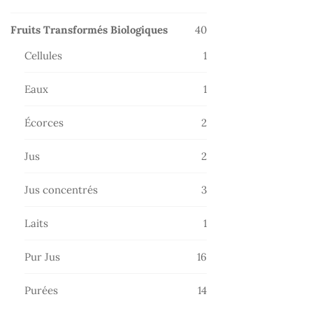
produits
40
Fruits Transformés Biologiques
40
produits
1
Cellules
1
produit
1
Eaux
1
produit
2
Écorces
2
produits
2
Jus
2
produits
3
Jus concentrés
3
produits
1
Laits
1
produit
16
Pur Jus
16
produits
14
Purées
14
produits