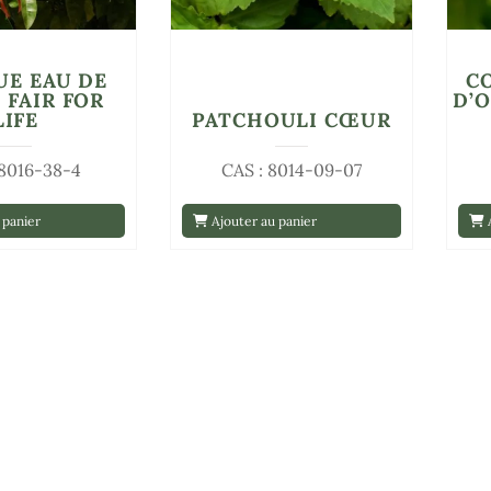
UE EAU DE
C
 FAIR FOR
D’
LIFE
PATCHOULI CŒUR
 8016-38-4
CAS : 8014-09-07
 panier
Ajouter au panier
A