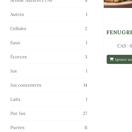
Arôme Naturel FTNF
8
produits
1
Autres
1
produit
2
Cellules
2
FENUGR
produits
1
Eaux
1
CAS : 
produit
3
Écorces
3
Ajouter au
produits
1
Jus
1
produit
14
Jus concentrés
14
produits
1
Laits
1
produit
27
Pur Jus
27
produits
11
Purées
11