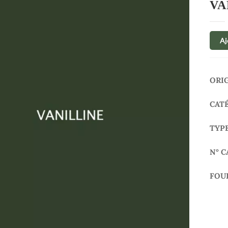
VA
Aj
ORI
CAT
TYP
N° C
FOU