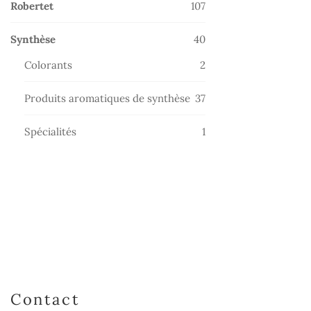
107
Robertet
107
produits
40
Synthèse
40
produits
2
Colorants
2
produits
37
Produits aromatiques de synthèse
37
produits
1
Spécialités
1
produit
Contact