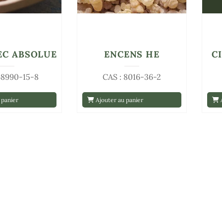
EC ABSOLUE
ENCENS HE
C
68990-15-8
CAS : 8016-36-2
 panier
Ajouter au panier
A