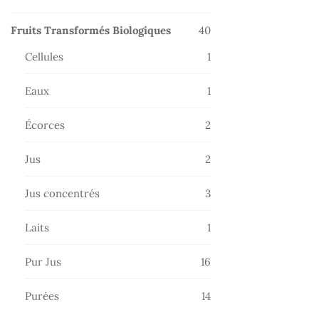
produits
40
Fruits Transformés Biologiques
40
produits
1
Cellules
1
produit
1
Eaux
1
produit
2
Écorces
2
produits
2
Jus
2
produits
3
Jus concentrés
3
produits
1
Laits
1
produit
16
Pur Jus
16
produits
14
Purées
14
produits