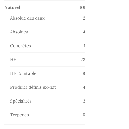
101
Naturel
101
produits
2
Absolue des eaux
2
produits
4
Absolues
4
produits
1
Concrêtes
1
produit
72
HE
72
produits
9
HE Equitable
9
produits
4
Produits définis ex-nat
4
produits
3
Spécialités
3
produits
6
Terpenes
6
produits