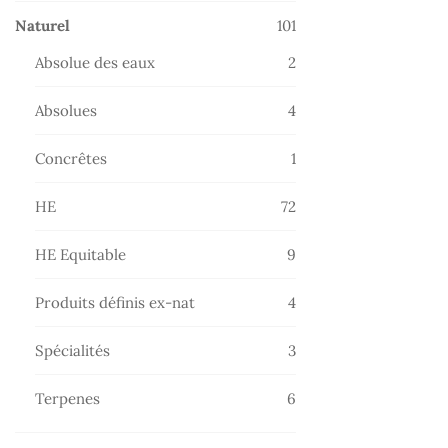
101
Naturel
101
produits
2
Absolue des eaux
2
produits
4
Absolues
4
produits
1
Concrêtes
1
produit
72
HE
72
produits
9
HE Equitable
9
produits
4
Produits définis ex-nat
4
produits
3
Spécialités
3
produits
6
Terpenes
6
produits