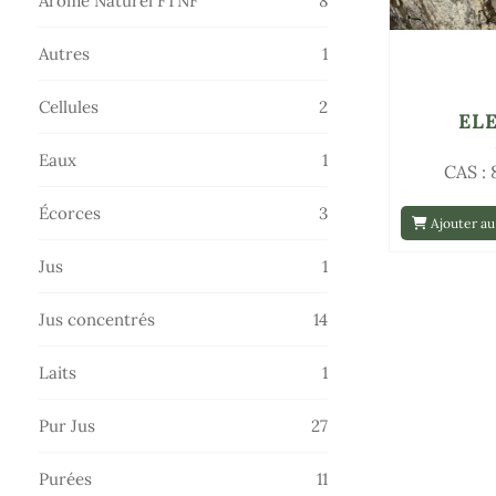
Arôme Naturel FTNF
8
produits
1
Autres
1
produit
2
Cellules
2
EL
produits
1
Eaux
1
CAS :
produit
3
Écorces
3
Ajouter au
produits
1
Jus
1
produit
14
Jus concentrés
14
produits
1
Laits
1
produit
27
Pur Jus
27
produits
11
Purées
11