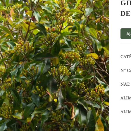
GI
DE
Aj
CAT
N° C
NAT.
ALI
ALI