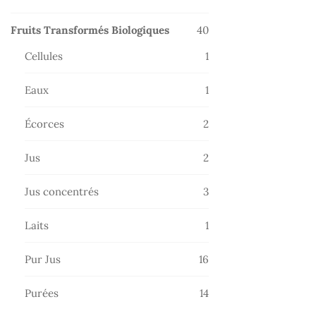
produits
40
Fruits Transformés Biologiques
40
produits
1
Cellules
1
produit
1
Eaux
1
produit
2
Écorces
2
produits
2
Jus
2
produits
3
Jus concentrés
3
produits
1
Laits
1
produit
16
Pur Jus
16
produits
14
Purées
14
produits