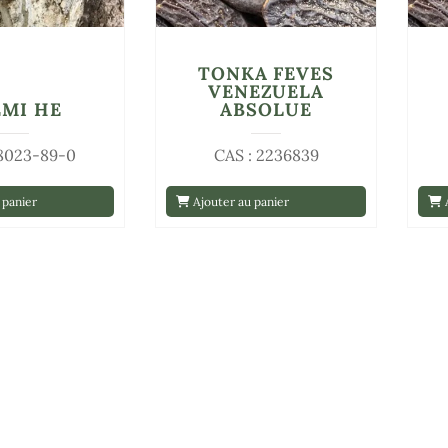
TONKA FEVES
VENEZUELA
EMI HE
ABSOLUE
 8023-89-0
CAS : 2236839
 panier
Ajouter au panier
A