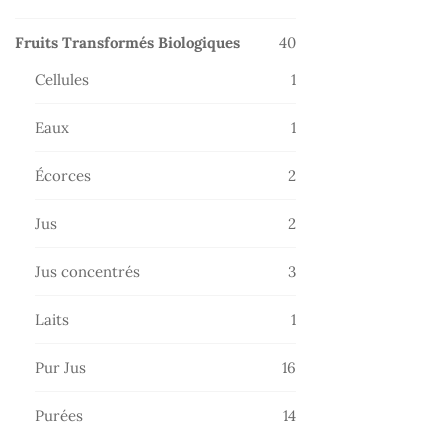
produits
40
Fruits Transformés Biologiques
40
produits
1
Cellules
1
produit
1
Eaux
1
produit
2
Écorces
2
produits
2
Jus
2
produits
3
Jus concentrés
3
produits
1
Laits
1
produit
16
Pur Jus
16
produits
14
Purées
14
produits