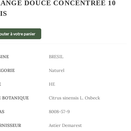
ANGE DOUCE CONCENTREE 10
IS
outer à votre panier
GINE
BRESIL
ÉGORIE
Naturel
E
HE
 BOTANIQUE
Citrus sinensis L. Osbeck
AS
8008-57-9
RNISSEUR
Astier Demarest