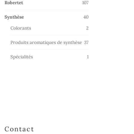
107
Robertet
107
produits
40
Synthèse
40
produits
2
Colorants
2
produits
37
Produits aromatiques de synthèse
37
produits
1
Spécialités
1
produit
Contact