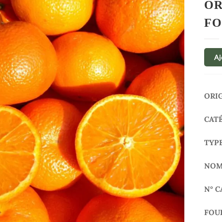
OR
FO
Aj
ORI
CAT
TYP
NOM
N° C
FOU