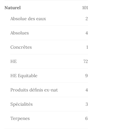
101
Naturel
101
produits
2
Absolue des eaux
2
produits
4
Absolues
4
produits
1
Concrêtes
1
produit
72
HE
72
produits
9
HE Equitable
9
produits
4
Produits définis ex-nat
4
produits
3
Spécialités
3
produits
6
Terpenes
6
produits