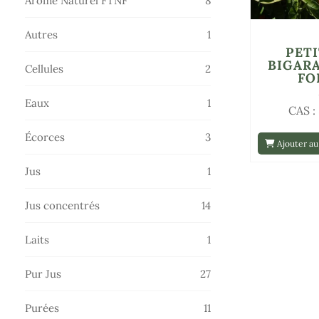
Arôme Naturel FTNF
8
produits
1
Autres
1
PET
produit
BIGARA
2
Cellules
2
FO
produits
1
Eaux
1
CAS :
produit
3
Écorces
3
Ajouter au
produits
1
Jus
1
produit
14
Jus concentrés
14
produits
1
Laits
1
produit
27
Pur Jus
27
produits
11
Purées
11