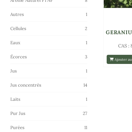
Arôme Naturel FTNF
8
produits
1
Autres
1
produit
2
Cellules
2
GERANI
produits
1
Eaux
1
CAS :
produit
3
Écorces
3
Ajouter au
produits
1
Jus
1
produit
14
Jus concentrés
14
produits
1
Laits
1
produit
27
Pur Jus
27
produits
11
Purées
11