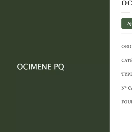
OC
Aj
ORI
CAT
TYP
N° C
FOU