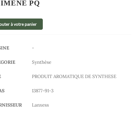
IMENE PQ
outer à votre panier
GINE
-
ÉGORIE
Synthèse
E
PRODUIT AROMATIQUE DE SYNTHESE
AS
13877-91-3
RNISSEUR
Lanxess