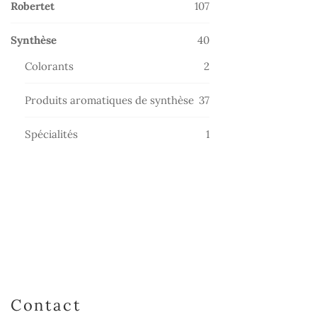
107
Robertet
107
produits
40
Synthèse
40
produits
2
Colorants
2
produits
37
Produits aromatiques de synthèse
37
produits
1
Spécialités
1
produit
Contact