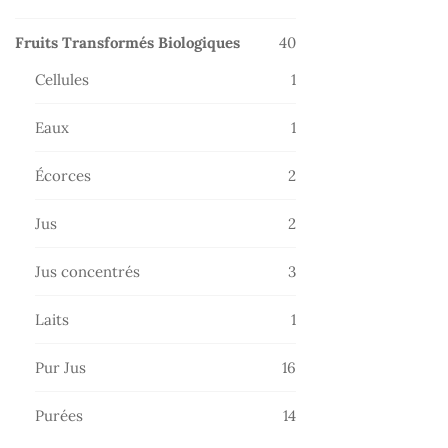
produits
40
Fruits Transformés Biologiques
40
produits
1
Cellules
1
produit
1
Eaux
1
produit
2
Écorces
2
produits
2
Jus
2
produits
3
Jus concentrés
3
produits
1
Laits
1
produit
16
Pur Jus
16
produits
14
Purées
14
produits