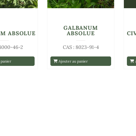
GALBANUM
UM ABSOLUE
ABSOLUE
CI
 8000-46-2
CAS : 8023-91-4
 panier
Ajouter au panier
A