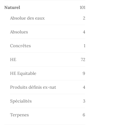
101
Naturel
101
produits
2
Absolue des eaux
2
produits
4
Absolues
4
produits
1
Concrêtes
1
produit
72
HE
72
produits
9
HE Equitable
9
produits
4
Produits définis ex-nat
4
produits
3
Spécialités
3
produits
6
Terpenes
6
produits