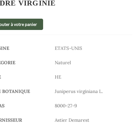
DRE VIRGINIE
outer à votre panier
GINE
ETATS-UNIS
ÉGORIE
Naturel
E
HE
 BOTANIQUE
Juniperus virginiana L.
AS
8000-27-9
RNISSEUR
Astier Demarest