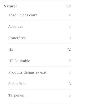
101
Naturel
101
produits
2
Absolue des eaux
2
produits
4
Absolues
4
produits
1
Concrêtes
1
produit
72
HE
72
produits
9
HE Equitable
9
produits
4
Produits définis ex-nat
4
produits
3
Spécialités
3
produits
6
Terpenes
6
produits