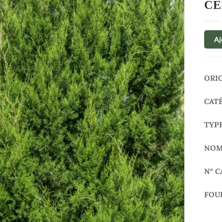
CE
Aj
ORI
CAT
TYP
NOM
N° C
FOU