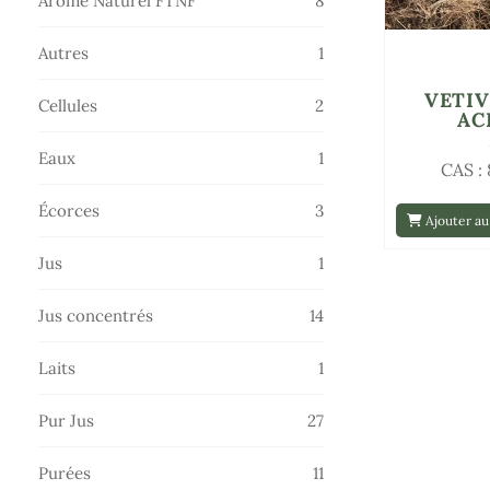
Arôme Naturel FTNF
8
produits
1
Autres
1
produit
VETIV
2
Cellules
2
AC
produits
1
Eaux
1
CAS :
produit
3
Écorces
3
Ajouter au
produits
1
Jus
1
produit
14
Jus concentrés
14
produits
1
Laits
1
produit
27
Pur Jus
27
produits
11
Purées
11