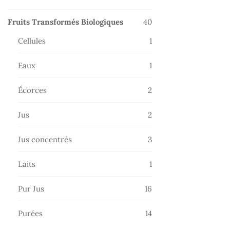
produits
40
Fruits Transformés Biologiques
40
produits
1
Cellules
1
produit
1
Eaux
1
produit
2
Écorces
2
produits
2
Jus
2
produits
3
Jus concentrés
3
produits
1
Laits
1
produit
16
Pur Jus
16
produits
14
Purées
14
produits