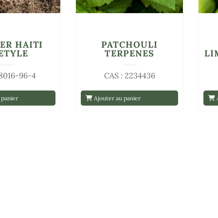
ER HAITI
PATCHOULI
ETYLE
TERPENES
LI
 8016-96-4
CAS : 2234436
 panier
Ajouter au panier
A