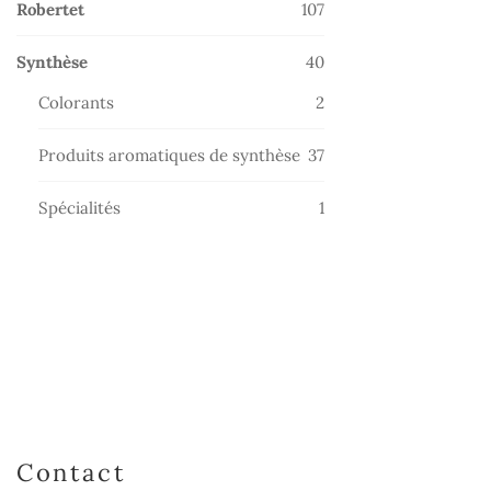
107
Robertet
107
produits
40
Synthèse
40
produits
2
Colorants
2
produits
37
Produits aromatiques de synthèse
37
produits
1
Spécialités
1
produit
Contact