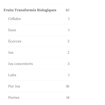
produits
40
Fruits Transformés Biologiques
40
produits
1
Cellules
1
produit
1
Eaux
1
produit
2
Écorces
2
produits
2
Jus
2
produits
3
Jus concentrés
3
produits
1
Laits
1
produit
16
Pur Jus
16
produits
14
Purées
14
produits