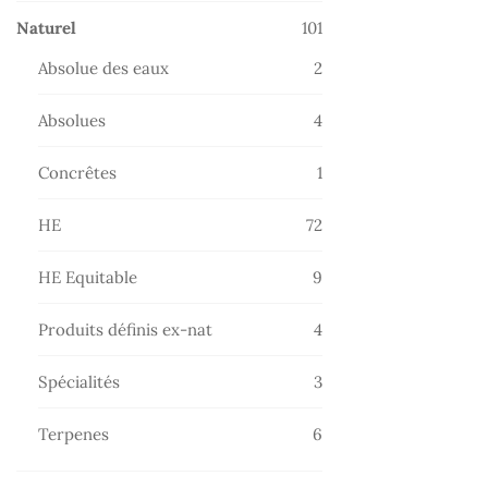
101
Naturel
101
produits
2
Absolue des eaux
2
produits
4
Absolues
4
produits
1
Concrêtes
1
produit
72
HE
72
produits
9
HE Equitable
9
produits
4
Produits définis ex-nat
4
produits
3
Spécialités
3
produits
6
Terpenes
6
produits