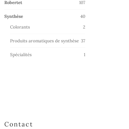
107
Robertet
107
produits
40
Synthèse
40
produits
2
Colorants
2
produits
37
Produits aromatiques de synthèse
37
produits
1
Spécialités
1
produit
Contact