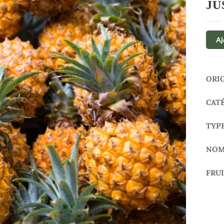
JU
Aj
ORI
CAT
TYP
NOM
FRU