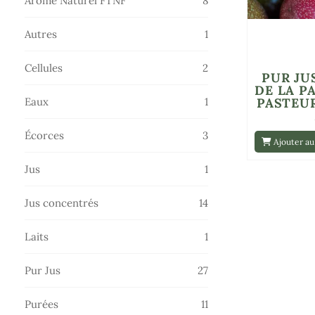
Arôme Naturel FTNF
8
produits
1
Autres
1
produit
2
Cellules
2
PUR JU
produits
DE LA P
1
Eaux
1
PASTEU
produit
3
Écorces
3
Ajouter au
produits
1
Jus
1
produit
14
Jus concentrés
14
produits
1
Laits
1
produit
27
Pur Jus
27
produits
11
Purées
11