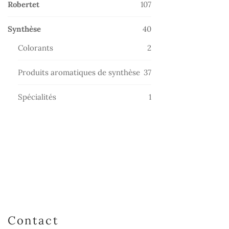
107
Robertet
107
produits
40
Synthèse
40
produits
2
Colorants
2
produits
37
Produits aromatiques de synthèse
37
produits
1
Spécialités
1
produit
Contact