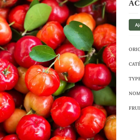
AC
Aj
ORI
CAT
TYP
NOM
FRU