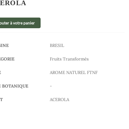
EROLA
outer à votre panier
GINE
BRESIL
ÉGORIE
Fruits Transformés
E
AROME NATUREL FTNF
 BOTANIQUE
-
IT
ACEROLA