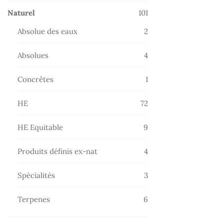
101
Naturel
101
produits
2
Absolue des eaux
2
produits
4
Absolues
4
produits
1
Concrêtes
1
produit
72
HE
72
produits
9
HE Equitable
9
produits
4
Produits définis ex-nat
4
produits
3
Spécialités
3
produits
6
Terpenes
6
produits