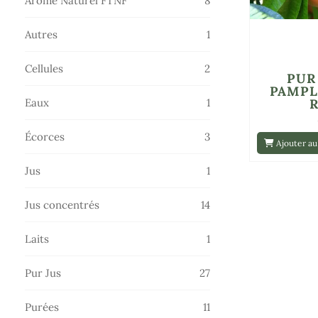
Arôme Naturel FTNF
8
produits
1
Autres
1
produit
2
Cellules
2
PUR
produits
PAMP
1
Eaux
1
produit
3
Écorces
3
Ajouter au
produits
1
Jus
1
produit
14
Jus concentrés
14
produits
1
Laits
1
produit
27
Pur Jus
27
produits
11
Purées
11