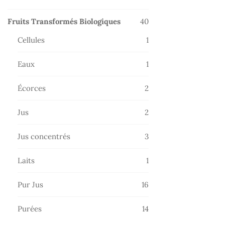
produits
40
Fruits Transformés Biologiques
40
produits
1
Cellules
1
produit
1
Eaux
1
produit
2
Écorces
2
produits
2
Jus
2
produits
3
Jus concentrés
3
produits
1
Laits
1
produit
16
Pur Jus
16
produits
14
Purées
14
produits