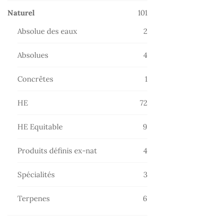
101
Naturel
101
produits
2
Absolue des eaux
2
produits
4
Absolues
4
produits
1
Concrêtes
1
produit
72
HE
72
produits
9
HE Equitable
9
produits
4
Produits définis ex-nat
4
produits
3
Spécialités
3
produits
6
Terpenes
6
produits