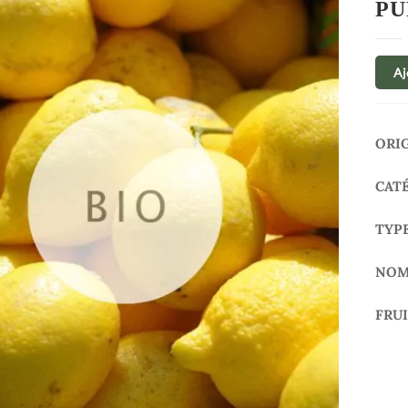
PU
Aj
ORI
CAT
TYP
NOM
FRU