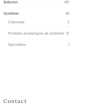
107
Robertet
107
produits
40
Synthèse
40
produits
2
Colorants
2
produits
37
Produits aromatiques de synthèse
37
produits
1
Spécialités
1
produit
Contact