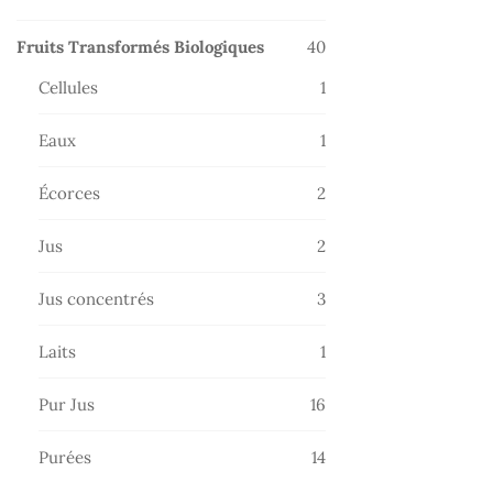
produits
40
Fruits Transformés Biologiques
40
produits
1
Cellules
1
produit
1
Eaux
1
produit
2
Écorces
2
produits
2
Jus
2
produits
3
Jus concentrés
3
produits
1
Laits
1
produit
16
Pur Jus
16
produits
14
Purées
14
produits