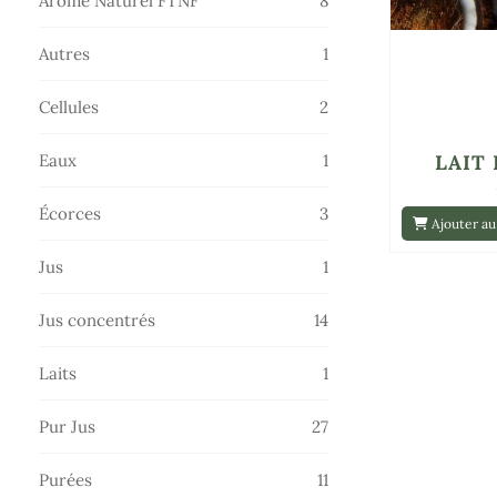
Arôme Naturel FTNF
8
produits
1
Autres
1
produit
2
Cellules
2
produits
1
Eaux
1
LAIT
produit
3
Écorces
3
Ajouter au
produits
1
Jus
1
produit
14
Jus concentrés
14
produits
1
Laits
1
produit
27
Pur Jus
27
produits
11
Purées
11