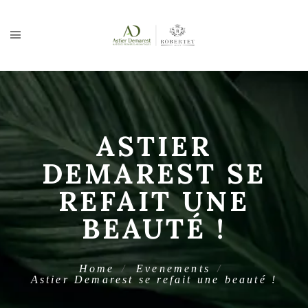
ASTIER
DEMAREST SE
REFAIT UNE
BEAUTÉ !
Home
Evenements
Astier Demarest se refait une beauté !